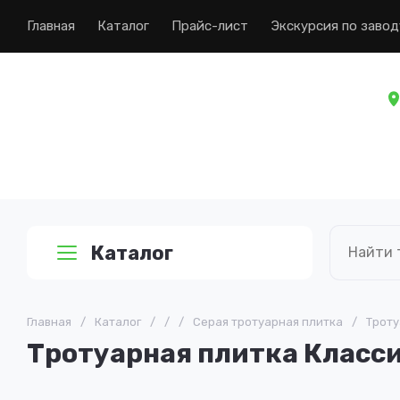
Главная
Каталог
Прайс-лист
Экскурсия по завод
Каталог
Главная
/
Каталог
/
/
/
Серая тротуарная плитка
/
Троту
Тротуарная плитка Класси