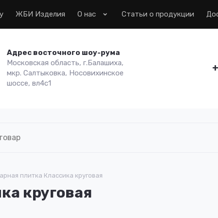
у
ЖБИ Изделия
О нас
Статьи о продукции
До
Адрес восточного шоу-рума
Московская область, г.Балашиха,
+
мкр. Салтыковка, Носовихинское
шоссе, вл4с1
арная плитка Классика круговая
ка круговая