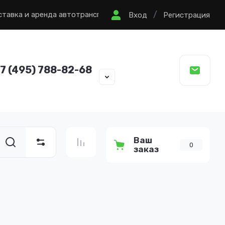
/
ставка и аренда автотранспорта
Политика в отношении о
Вход
Регистрация
7 (495) 788-82-68
Ваш
0
заказ