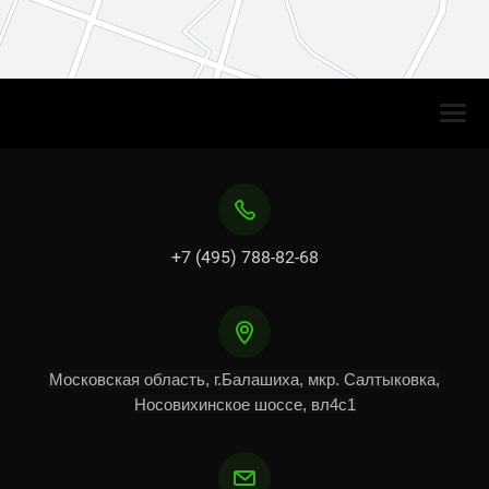
урсия по заводу
Доставка и аренда автотранспорта
ЖБИ 
+7 (495) 788-82-68
Московская область, г.Балашиха, мкр. Салтыковка,
Носовихинское шоссе, вл4с1